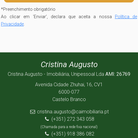
*
Preenchimento obrigatório
Ao clicar em 'Enviar', declara que aceita a nossa
Política de
Privacidade
.
Cristina Augusto
Cristina Augusto - Imobiliária, Unipessoal Lda
AMI: 26769
Avenida Cidade Zhuhai, 16, CV1
6000-077
Castelo Branco
cristina.augusto@caimobiliaria.pt
(+351) 272 343 058
(Chamada para a rede fixa nacional)
(+351) 918 386 082