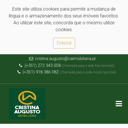
Este site utiliza cookies para permitir a mudança de
língua e o armazenamento dos seus imóveis favoritos.
Ao utilizar este site, concorda que o mesmo utilize
cookies.
Entendi
cristina.augusto@caimobiliaria.pt
(+351) 272 343 058
(Chamada para a rede fixa nacional)
(+351) 918 386 082
(Chamada para a rede móvel nacional)