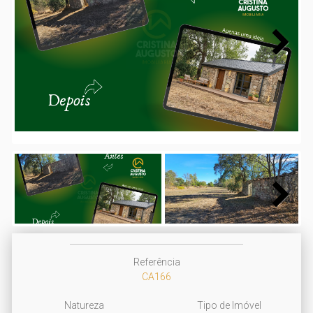
Next
Next
Referência
CA166
Natureza
Tipo de Imóvel