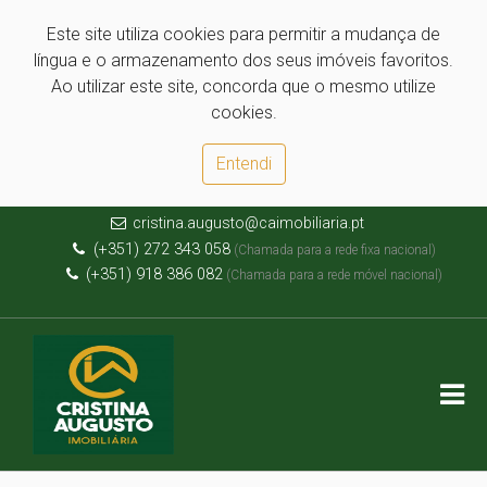
Este site utiliza cookies para permitir a mudança de
língua e o armazenamento dos seus imóveis favoritos.
Ao utilizar este site, concorda que o mesmo utilize
cookies.
Entendi
cristina.augusto@caimobiliaria.pt
(+351) 272 343 058
(Chamada para a rede fixa nacional)
(+351) 918 386 082
(Chamada para a rede móvel nacional)