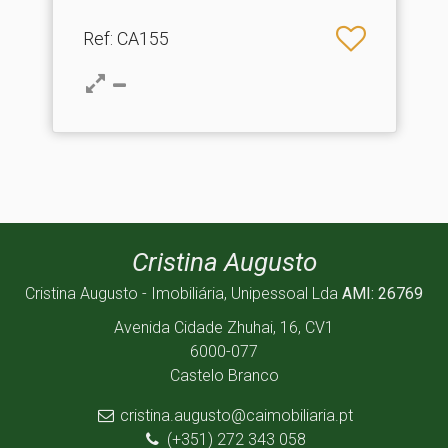
Ref
: CA155
Cristina Augusto
Cristina Augusto - Imobiliária, Unipessoal Lda
AMI: 26769
Avenida Cidade Zhuhai, 16, CV1
6000-077
Castelo Branco
cristina.augusto@caimobiliaria.pt
(+351) 272 343 058