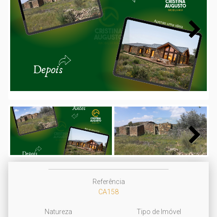
Next
Next
Referência
CA158
Natureza
Tipo de Imóvel