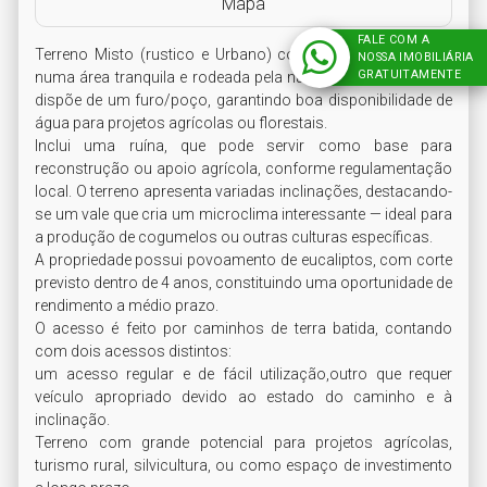
Mapa
FALE COM A
Terreno Misto (rustico e Urbano) com 35.000 m², situado 
NOSSA IMOBILIÁRIA
GRATUITAMENTE
numa área tranquila e rodeada pela natureza. A propriedade 
dispõe de um furo/poço, garantindo boa disponibilidade de 
água para projetos agrícolas ou florestais.

Inclui uma ruína, que pode servir como base para 
reconstrução ou apoio agrícola, conforme regulamentação 
local. O terreno apresenta variadas inclinações, destacando-
se um vale que cria um microclima interessante — ideal para 
a produção de cogumelos ou outras culturas específicas.

A propriedade possui povoamento de eucaliptos, com corte 
previsto dentro de 4 anos, constituindo uma oportunidade de 
rendimento a médio prazo.

O acesso é feito por caminhos de terra batida, contando 
com dois acessos distintos:

um acesso regular e de fácil utilização,outro que requer 
veículo apropriado devido ao estado do caminho e à 
inclinação.

Terreno com grande potencial para projetos agrícolas, 
turismo rural, silvicultura, ou como espaço de investimento 