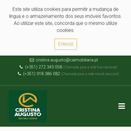
Este site utiliza cookies para permitir a mudança de
língua e o armazenamento dos seus imóveis favoritos.
Ao utilizar este site, concorda que o mesmo utilize
cookies.
Entendi
cristina.augusto@caimobiliaria.pt
(+351) 272 343 058
(Chamada para a rede fixa nacional)
(+351) 918 386 082
(Chamada para a rede móvel nacional)