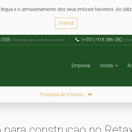
e língua e o armazenamento dos seus imóveis favoritos. Ao utili
Entendi
3 058
(+351) 918 386 082
(Chamada para a rede fixa nacional)
(Cham
Empresa
Venda
A
Pesquisa de Imóveis
 para construçao no Reta