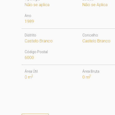
Não se aplica
Não se Aplica
Ano
1989
Distrito
Concelho
Castelo Branco
Castelo Branco
Código Postal
6000
Área Útil
Área Bruta
2
2
0 m
0 m