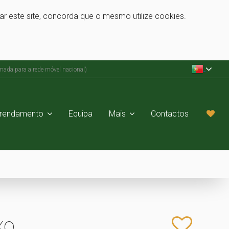
zar este site, concorda que o mesmo utilize cookies.
ada para a rede móvel nacional)
rrendamento
Equipa
Mais
Contactos
xo