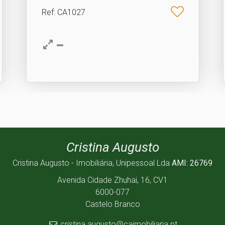
Ref
: CA1027
Cristina Augusto
Cristina Augusto - Imobiliária, Unipessoal Lda
AMI: 26769
Avenida Cidade Zhuhai, 16, CV1
6000-077
Castelo Branco
cristina.augusto@caimobiliaria.pt