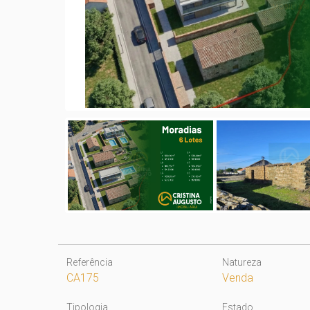
Referência
Natureza
CA175
Venda
Tipologia
Estado