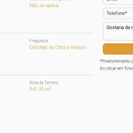
Não se aplica
Freguesia
Cebolais de Cima e Retaxo
*
Preenchimento o
Ao clicar em 'Env
Área de Terreno
2
941.35 m